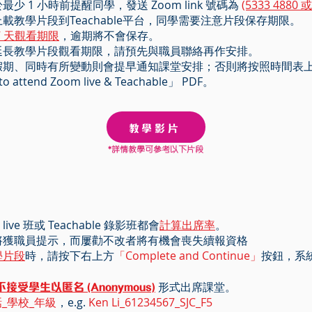
少 1 小時前提醒同學，發送 Zoom link 號碼為
(5333 4880 或
載教學片段到Teachable平台，同學需要注意片段保存期限。
7 天觀看期限
，逾期將不會保存。
延長教學片段觀看期限，請預先與職員聯絡再作安排。
假期、同時有所變動則會提早通知課堂安排；否則將按照時間表
ttend Zoom live & Teachable」 PDF。
教學影片
*詳情教學可參考以下片段
ive 班或 Teachable 錄影班都會
計算出席率
。
將獲職員提示，而屢勸不改者將有機會喪失續報資格
學片段
時，請按下右上方
「Complete and Continue」
按鈕，系
不接受學生以匿名 (Anonymous)
形式出席課堂。
_學校_年級
，e.g.
Ken Li_61234567_SJC_F5