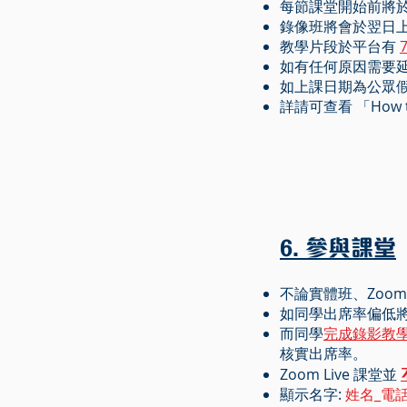
每節課堂開始前將於最
錄像班將會於翌日上
教學片段於平台有
如有任何原因需要
如上課日期為公眾
詳請可查看 「How to a
6. 參與課堂
不論實體班、Zoom l
如同學出席率偏低
而同學
完成錄影教
核實出席率。
Zoom Live 課堂並
顯示名字:
姓名_電話