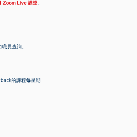
om Live 課堂
。
向職員查詢。
erback的課程每星期