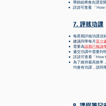
導師組將會在課堂開
詳請可查看 「How to a
7. 評核功課
每星期評核功課須
建議同學每月
至少
需要為
該期已報讀
遞交功課中需要列明所
詳請可查看「How to H
為了維持最高效率
均會有功課，請同
8. 課程筆記