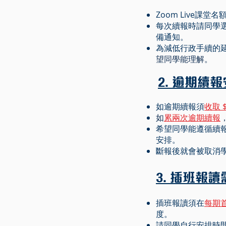
Zoom Live
每次續報時請同學選
備通知。
為減低行政手續的
望同學能理解。
2. 逾期續
如逾期續報​須
收取 
如
累兩次逾期續報
​希望同學能遵循
安排。
斷報後就會被取消學位，
3. 插班報讀
插班報讀須在
每期首
度。
請同學自行安排時