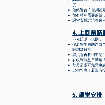
度。
如錯過首 2 星期
如有特殊​需要的
課堂安排詳請可參考
4. 上課前
不依照以下規則，
倘若學生將缺席或早
討調堂日期。
職員會再收到申請
在收到調堂日期選
每月最多可免費申
Zoom 班｜若沒
5. 課堂安排