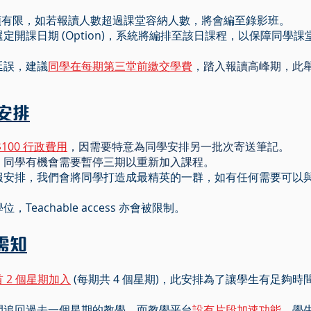
課堂名額有限，如若報讀人數超過課堂容納人數，將會編至錄影班。
定開課日期 (Option)，系統將編排至該日課程，以保障同學
延誤，建議
同學在每期第三堂前繳交學費
，
踏入報讀高峰期，此
報安排
$100 行政費用
，因需要特意為同學安排另一批次寄送筆記。
，同學有機會需要暫停三期以重新加入課程。
續報安排，我們會將同學打造成最精英的一群，如有任何需要可以
Teachable access 亦會被限制。
需知
 2 個星期加入
(每期共 4 個星期)，此安排為了讓學生有足夠
間追回過去一個星期的教學，而教學平台
設有片段加速功能
，學