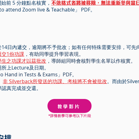
不依格式者將被移除，無法重新參與當日 Zo
始前 5 分鐘點名核實，
ttend Zoom live & Teachable」 PDF。
於14日內遞交，逾期將不予批改；如有任何特殊需要安排，可先
遞交1份功課
，有助同學提升學習表現。
學生之功課才以茲批改
，導師組同時會核對學生名單以作核實。
上Lecture及日期。
and in Tests & Exams」PDF。
，
非 Silverback所發送的功課、考核將不會被批改
。而由於Silv
學認真完成並交還。
教學影片
*詳情教學可參考以下片段
安排