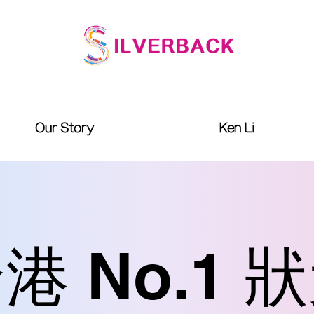
Our Story
Ken Li
港 No.1 
港 No.1 