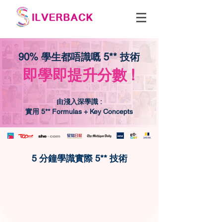
90% 學生都唔識嘅 5** 技術
即學即提升分數 !
由淺入深學識 :
實用 5** Formulas + Key Concepts
5 分鐘學識實際 5** 技術