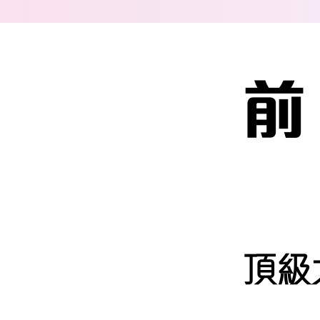
前 
頂級大學