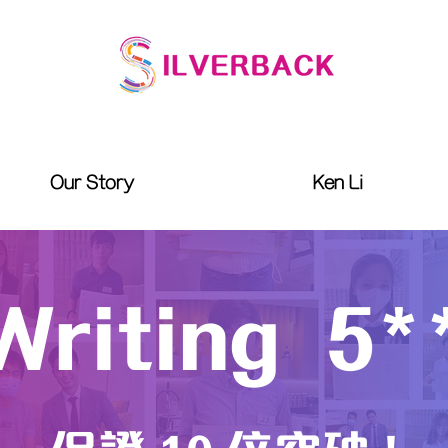
Our Story
Ken Li
riting 5